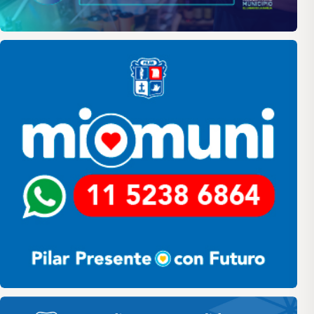
Pilar
Pilar HCD