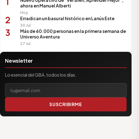
1
Nuevo operativo de “Ver Bien, Aprender Mejor”,
ahora en Manuel Alberti
Hoy
2
Erradican un basural histórico en Lanús Este
30 Jul
3
Más de 60.000 personas en la primera semana de
Universo Aventura
27 Jul
Newsletter
Lo esencial del GBA, todos los días.
Tu correo electrónico
SUSCRIBIRME