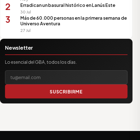
2
Erradican un basural histórico en Lanús Este
30 Jul
3
Más de 60.000 personas en la primera semana de
Universo Aventura
27 Jul
Newsletter
Lo esencial del GBA, todos los días.
Tu correo electrónico
SUSCRIBIRME