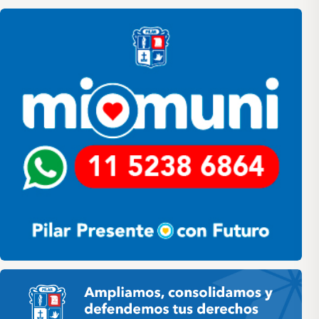
Pilar
Pilar HCD