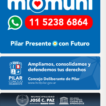
Pilar HCD