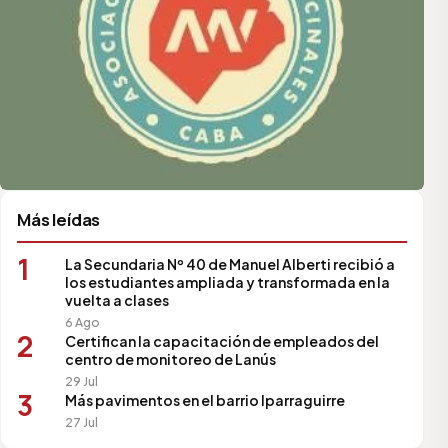
Más leídas
1
La Secundaria Nº 40 de Manuel Alberti recibió a
los estudiantes ampliada y transformada en la
vuelta a clases
6 Ago
2
Certifican la capacitación de empleados del
centro de monitoreo de Lanús
29 Jul
3
Más pavimentos en el barrio Iparraguirre
27 Jul