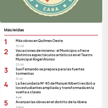
Más leídas
1
Más obras en Quilmes Oeste
30 Jul
2
Vacaciones de invierno: el Municipio ofrece
distintos espectáculos artísticos en el Teatro
Municipal Ángel Alonso
23 Jul
3
San Fernando se prepara para las fuertes
tormentas
31 Jul
4
La Secundaria Nº 40 de Manuel Alberti recibió a
los estudiantes ampliada y transformada en la
vuelta a clases
Ayer
5
Avanzan las obras en el distrito de la ribera
5 Ago