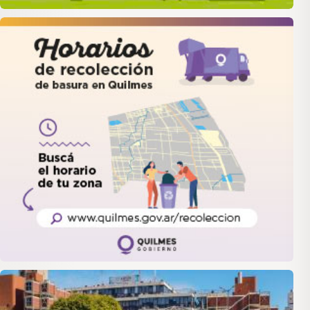
quilmes
LANUS