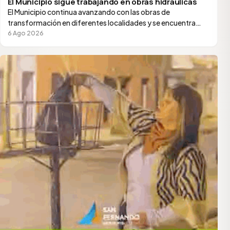
El Municipio sigue trabajando en obras hidráulicas
El Municipio continua avanzando con las obras de
transformación en diferentes localidades y se encuentra
realizando trabajos de entubamiento y mejoramiento de…
6 Ago 2026