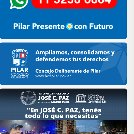
Pilar HCD