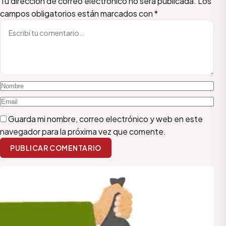
Escribí tu comentario
Nombre
Email
Tu dirección de correo electrónico no será publicada.
Los
campos obligatorios están marcados con
*
Guarda mi nombre, correo electrónico y web en este
navegador para la próxima vez que comente.
PUBLICAR COMENTARIO