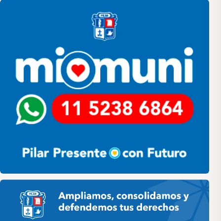
Pilar HCD