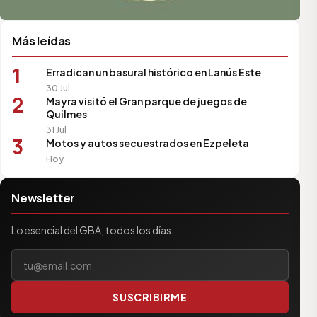
Más leídas
1
Erradican un basural histórico en Lanús Este
30 Jul
2
Mayra visitó el Gran parque de juegos de
Quilmes
31 Jul
3
Motos y autos secuestrados en Ezpeleta
Hoy
Newsletter
Lo esencial del GBA, todos los días.
Tu correo electrónico
SUSCRIBIRME