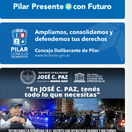
Pilar HCD