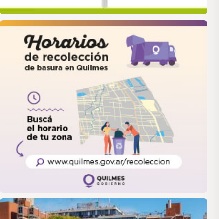
quilmes
LANUS