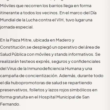
Móviles que recorren los barrios llega en forma
itinerante a todos los vecinos.
En el marco del
Día
Mundial de la Lucha contra el VIH
, tuvo
lugar una
jornada especial.
E
n la Plaza Mitre
,
u
bicada en Madero y
Constitución,
se desplegó
un operativo del área de
Salud Pública con móviles y stands informativos.
S
e
realizarán testeos exprés
, seguros y confidenciales
del Virus de la Inmunodeficiencia Humana y una
campaña de concientización. Además,
durante todo
el día
hubo
promotoras de salud se repartiendo
preservativos
, folletos y lazos rojos simbólicos
en
forma gratuita en el Hospital Municipal de San
Fernando.