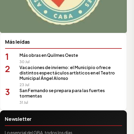
Más leídas
1
Más obras en Quilmes Oeste
30 Jul
2
Vacaciones de invierno: el Municipio ofrece
distintos espectáculos artísticos en el Teatro
Municipal Ángel Alonso
23 Jul
3
San Fernando se prepara para las fuertes
tormentas
31 Jul
Newsletter
Lo esencial del GBA, todos los días.