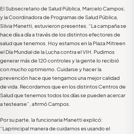
El Subsecretario de Salud Pública, Marcelo Campos;
y la Coordinadora de Programas de Salud Pública,
Silvia Manetti
,
estuvieron
pres
entes
.
“La campaña se
hace día a día a través de los distintos
efectores de
salud que tenemos. Hoy estamos en la Plaza Mitre
en
el Día Mundial de la Lucha contra el VIH. Pudimos
generar más de 120 controles y la gente lo recibió
con mucho optimismo.
C
uidarse y hacer la
prevención hace que tengamos una mejor calidad
de vida. Recordamos que en los distintos Centros de
Salud que tenemos todos los días
se pueden acercar
a testearse”, afirmó Campos.
Por su parte, la funcionaria Manetti explicó:
“L
a
principal
manera de cuid
arnos es usando el