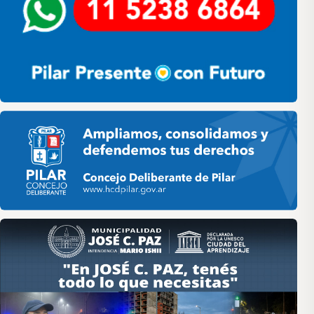
Pilar HCD