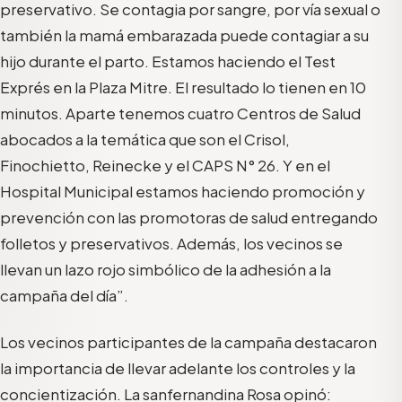
preservativo
. Se contagia po
r sangre, por vía sexual o
también la mamá embarazada puede contagiar a su
hijo duran
te el parto
.
Estamos haciendo el Test
Exprés en la Plaza Mitre
.
El resultado lo tienen en 10
minutos. Aparte tenemos cuatro Centros de Salud
abocados a la temática que son el Crisol,
Finochi
etto, Reinecke y el CAPS N° 26. Y e
n el
Hospital Municipal estamos haciendo promoción y
prevención con las promotoras de salud entregando
folletos y preservativos. Además, los vecinos se
llevan un lazo rojo simbólico de la adhesión a la
campaña del día”.
Los vecinos participantes de la campaña destacaron
la importancia de llevar adelante los controles y la
concientización. La sanfernandina
Rosa
opinó: