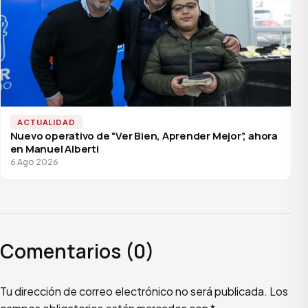
ACTUALIDAD
Nuevo operativo de “Ver Bien, Aprender Mejor”, ahora
en Manuel Alberti
6 Ago 2026
Comentarios (0)
Escribí tu comentario
Nombre
Email
Tu dirección de correo electrónico no será publicada.
Los