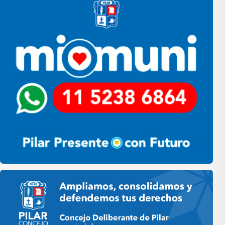
Pilar HCD