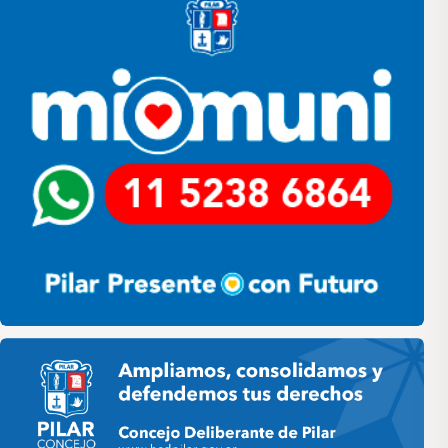
Pilar HCD