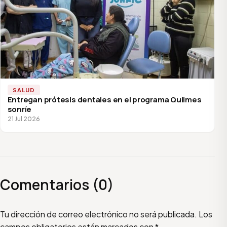
SALUD
Entregan prótesis dentales en el programa Quilmes
sonríe
21 Jul 2026
Comentarios (0)
Escribí tu comentario
Nombre
Email
Tu dirección de correo electrónico no será publicada.
Los
campos obligatorios están marcados con
*