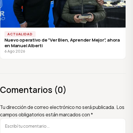
ACTUALIDAD
Nuevo operativo de “Ver Bien, Aprender Mejor”, ahora
en Manuel Alberti
6 Ago 2026
Comentarios (0)
Escribí tu comentario
Nombre
Email
Tu dirección de correo electrónico no será publicada.
Los
campos obligatorios están marcados con
*