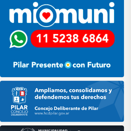
Pilar HCD