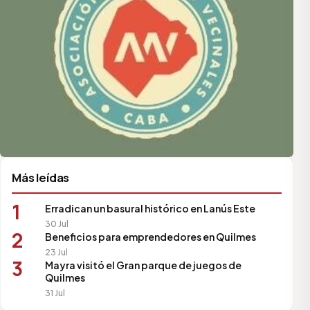
Más leídas
1
Erradican un basural histórico en Lanús Este
30 Jul
2
Beneficios para emprendedores en Quilmes
23 Jul
3
Mayra visitó el Gran parque de juegos de
Quilmes
31 Jul