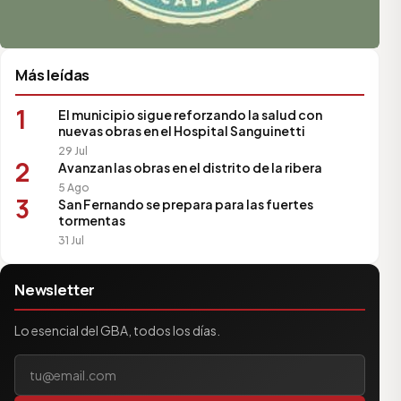
Más leídas
1
El municipio sigue reforzando la salud con
nuevas obras en el Hospital Sanguinetti
29 Jul
2
Avanzan las obras en el distrito de la ribera
5 Ago
3
San Fernando se prepara para las fuertes
tormentas
31 Jul
Newsletter
Lo esencial del GBA, todos los días.
Tu correo electrónico