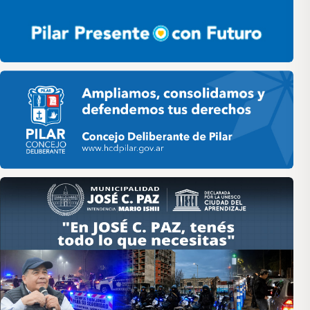
Pilar HCD