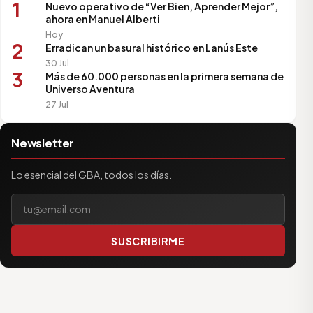
1
Nuevo operativo de “Ver Bien, Aprender Mejor”,
ahora en Manuel Alberti
Hoy
2
Erradican un basural histórico en Lanús Este
30 Jul
3
Más de 60.000 personas en la primera semana de
Universo Aventura
27 Jul
Newsletter
Lo esencial del GBA, todos los días.
Tu correo electrónico
SUSCRIBIRME