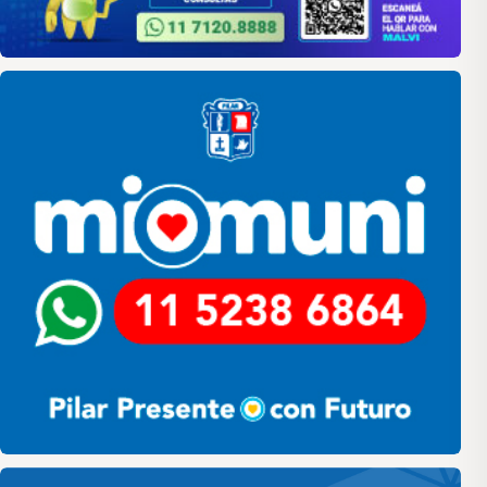
Pilar
Pilar HCD