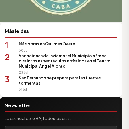
Más leídas
1
Más obras en Quilmes Oeste
30 Jul
2
Vacaciones de invierno: el Municipio ofrece
distintos espectáculos artísticos en el Teatro
Municipal Ángel Alonso
23 Jul
3
San Fernando se prepara para las fuertes
tormentas
31 Jul
Newsletter
Lo esencial del GBA, todos los días.