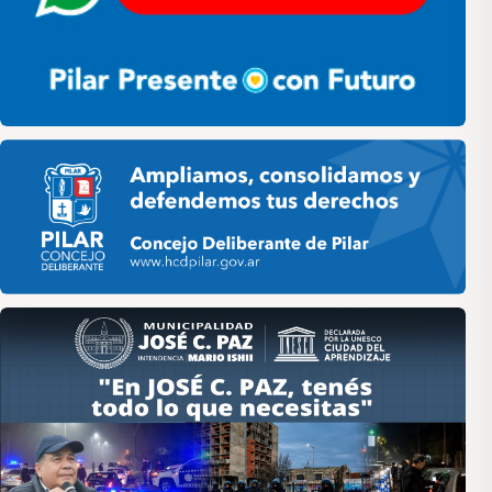
Pilar HCD