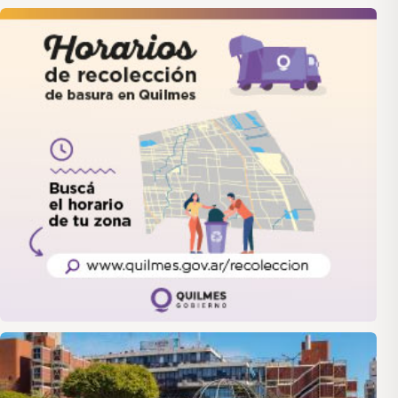
quilmes
LANUS