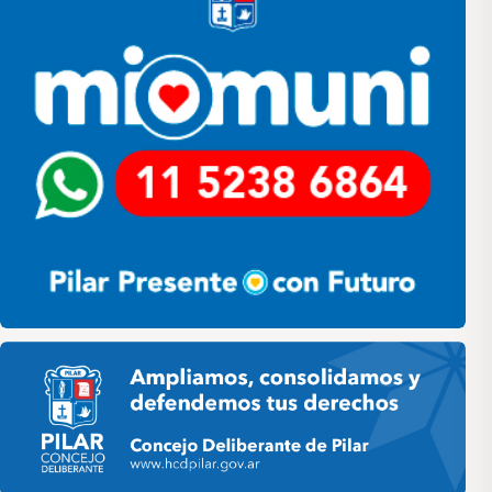
Pilar HCD