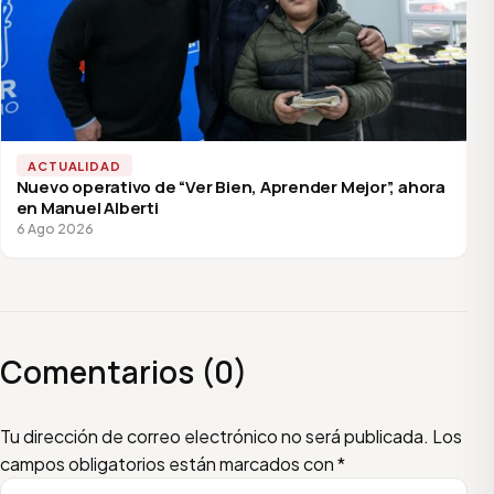
ACTUALIDAD
Nuevo operativo de “Ver Bien, Aprender Mejor”, ahora
en Manuel Alberti
6 Ago 2026
Comentarios (0)
Escribí tu comentario
Nombre
Email
Tu dirección de correo electrónico no será publicada.
Los
campos obligatorios están marcados con
*