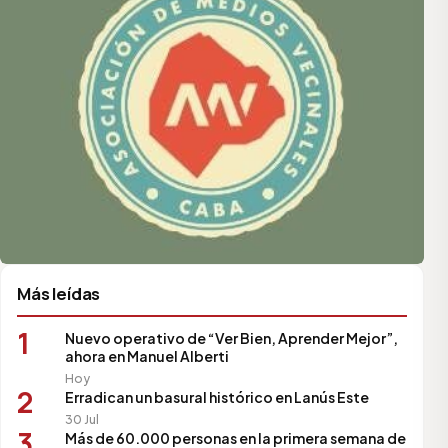
Más leídas
1
Nuevo operativo de “Ver Bien, Aprender Mejor”,
ahora en Manuel Alberti
Hoy
2
Erradican un basural histórico en Lanús Este
30 Jul
3
Más de 60.000 personas en la primera semana de