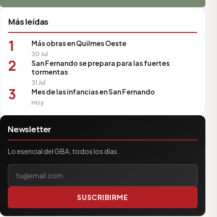
Más leídas
1
Más obras en Quilmes Oeste
30 Jul
2
San Fernando se prepara para las fuertes
tormentas
31 Jul
3
Mes de las infancias en San Fernando
Hoy
Newsletter
Lo esencial del GBA, todos los días.
Tu correo electrónico
SUSCRIBIRME