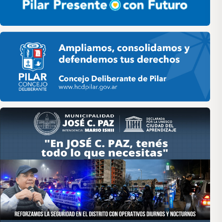
Pilar HCD