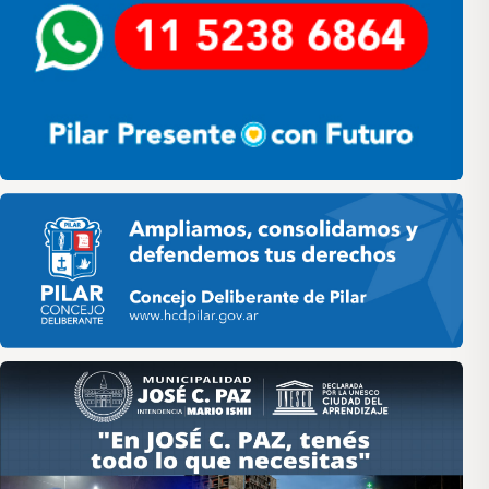
Pilar HCD