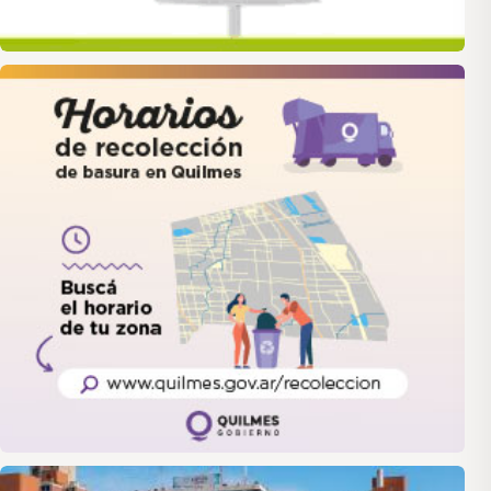
quilmes
LANUS