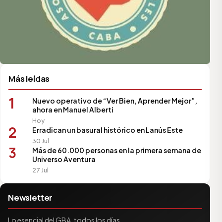
Más leídas
1
Nuevo operativo de “Ver Bien, Aprender Mejor”,
ahora en Manuel Alberti
Hoy
2
Erradican un basural histórico en Lanús Este
30 Jul
3
Más de 60.000 personas en la primera semana de
Universo Aventura
27 Jul
Newsletter
Lo esencial del GBA, todos los días.