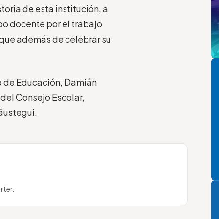
oria de esta institución, a
o docente por el trabajo
orque además de celebrar su
Pi
io de Educación, Damián
a del Consejo Escolar,
láustegui.
P
rter.