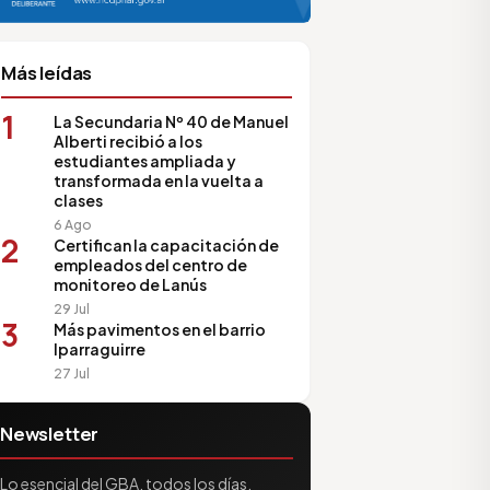
sociación de Medios Vecinales
Más leídas
1
La Secundaria Nº 40 de Manuel
Alberti recibió a los
estudiantes ampliada y
transformada en la vuelta a
clases
6 Ago
2
Certifican la capacitación de
empleados del centro de
monitoreo de Lanús
29 Jul
3
Más pavimentos en el barrio
Iparraguirre
27 Jul
Newsletter
Lo esencial del GBA, todos los días.