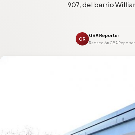
907, del barrio Willi
GBA Reporter
GR
Redacción GBA Reporter