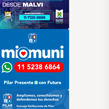
lar
ilar HCD