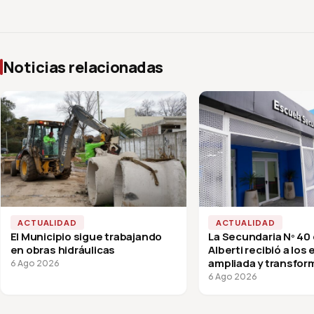
Noticias relacionadas
ACTUALIDAD
ACTUALIDAD
El Municipio sigue trabajando
La Secundaria Nº 40
en obras hidráulicas
Alberti recibió a los
ampliada y transfor
6 Ago 2026
vuelta a clases
6 Ago 2026