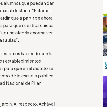
los alumnos que puedan dar
 comunal destacó: “Estamos
q
L
ardín que a partir de ahora
s para que nuestros chicos
Fue una alegría enorme ver
as aulas”.
lo estamos haciendo con la
evos establecimientos
 para que en el distrito se
m
dentro de la escuela pública,
ad Nacional de Pilar”,
 jardín. Al respecto, Achával