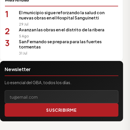
1
El municipio sigue reforzando la salud con
nuevas obras en el Hospital Sanguinetti
29 Jul
2
Avanzan las obras en el distrito de la ribera
5 Ago
3
San Fernando se prepara para las fuertes
tormentas
31 Jul
Newsletter
Lo esencial del GBA, todos los días.
Tu correo electrónico
SUSCRIBIRME