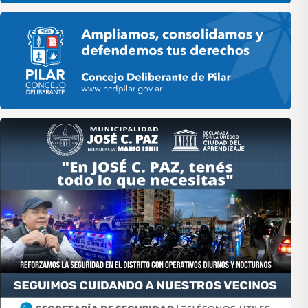
Pilar HCD