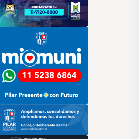
lar
ilar HCD