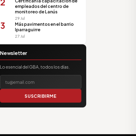
2
Certifican la capacitación de
empleados del centro de
monitoreo de Lanús
29 Jul
3
Más pavimentos en el barrio
Iparraguirre
27 Jul
Newsletter
Lo esencial del GBA, todos los días.
Tu correo electrónico
SUSCRIBIRME