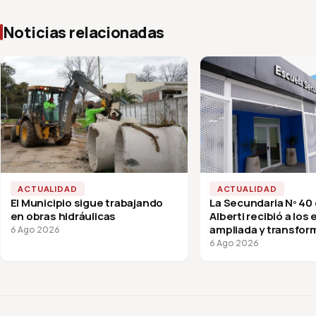
Noticias relacionadas
ACTUALIDAD
ACTUALIDAD
El Municipio sigue trabajando
La Secundaria Nº 40
en obras hidráulicas
Alberti recibió a los
ampliada y transfor
6 Ago 2026
vuelta a clases
6 Ago 2026