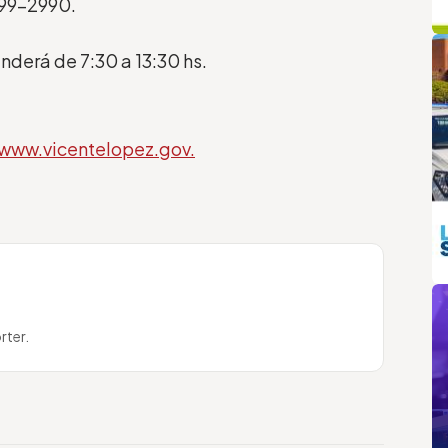
799-2990.
q
L
nderá de 7:30 a 13:30 hs.
/www.vicentelopez.gov.
m
rter.