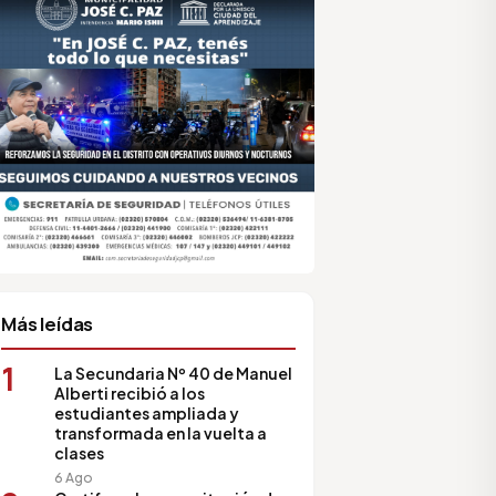
sociación de Medios Vecinales
Más leídas
1
La Secundaria Nº 40 de Manuel
Alberti recibió a los
estudiantes ampliada y
transformada en la vuelta a
clases
6 Ago