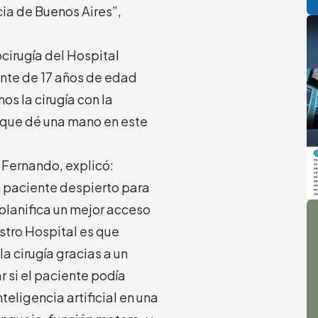
cia de Buenos Aires”,
ocirugía del Hospital
ente de 17 años de edad
os la cirugía con la
a que dé una mano en este
 Fernando, explicó:
n paciente despierto para
A
 planifica un mejor acceso
stro Hospital es que
a cirugía gracias a un
 si el paciente podía
ligencia artificial en una