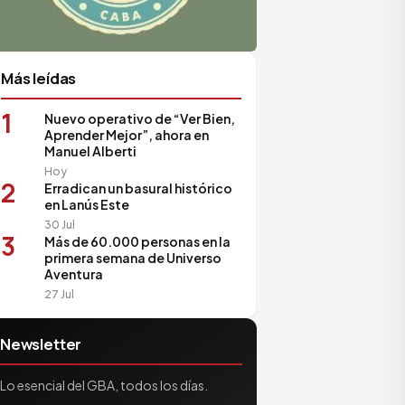
Más leídas
1
Nuevo operativo de “Ver Bien,
Aprender Mejor”, ahora en
Manuel Alberti
Hoy
2
Erradican un basural histórico
en Lanús Este
30 Jul
3
Más de 60.000 personas en la
primera semana de Universo
Aventura
27 Jul
Newsletter
Lo esencial del GBA, todos los días.