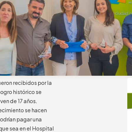
ueron recibidos por la
logro histórico se
oven de 17 años.
crecimiento se hacen
podrían pagar una
ue sea en el Hospital