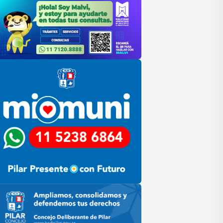
lar
ilar HCD