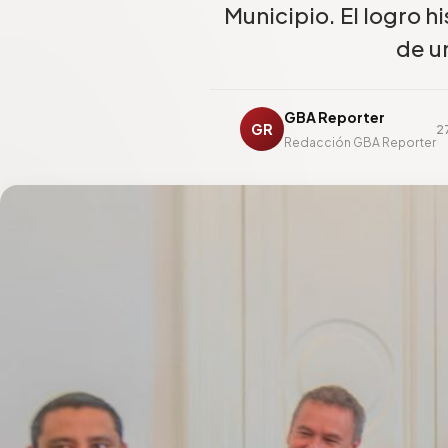
Municipio. El logro h
de u
GBA Reporter
GR
27
Redacción GBA Reporter