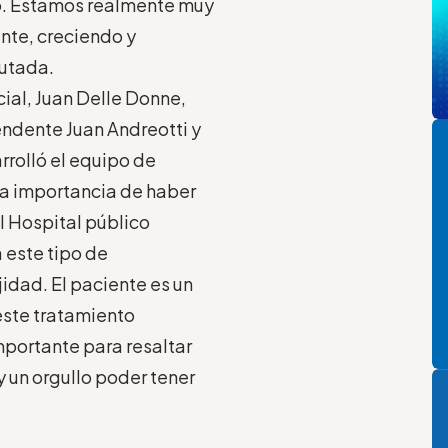
co. Estamos realmente muy
nte, creciendo y
putada.
cial, Juan Delle Donne,
Pi
endente Juan Andreotti y
rrolló el equipo de
la importancia de haber
l Hospital público
 este tipo de
idad. El paciente es un
este tratamiento
mportante para resaltar
P
y un orgullo poder tener