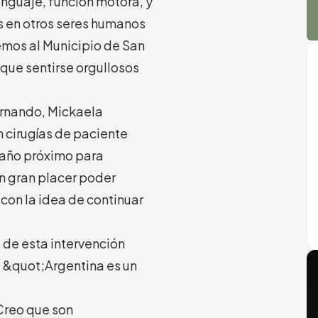
enguaje, función motora, y
 en otros seres humanos
emos al Municipio de San
 que sentirse orgullosos
ernando, Mickaela
n cirugías de paciente
l año próximo para
un gran placer poder
 con la idea de continuar
 de esta intervención
: &quot;Argentina es un
Creo que son