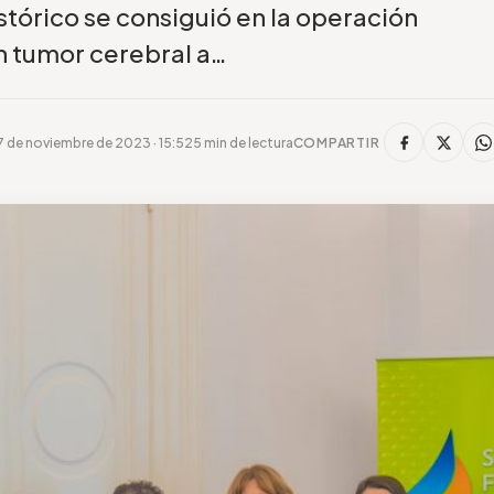
istórico se consiguió en la operación
n tumor cerebral a…
 de noviembre de 2023 · 15:52
5 min de lectura
COMPARTIR