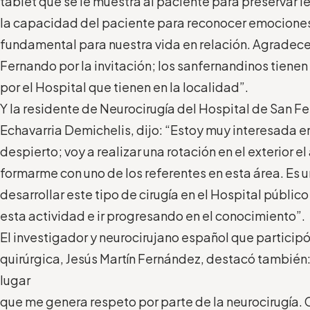
tablet que se le muestra al paciente para preservar l
la capacidad del paciente para reconocer emociones
fundamental para nuestra vida en relación. Agradec
Fernando por la invitación; los sanfernandinos tienen
por el Hospital que tienen en la localidad”.
Y la residente de Neurocirugía del Hospital de San F
Echavarria Demichelis, dijo: “Estoy muy interesada e
despierto; voy a realizar una rotación en el exterior e
formarme con uno de los referentes en esta área. Es 
desarrollar este tipo de cirugía en el Hospital público
esta actividad e ir progresando en el conocimiento”.
El investigador y neurocirujano español que participó
quirúrgica, Jesús Martín Fernández, destacó también
lugar
que me genera respeto por parte de la neurocirugía. 