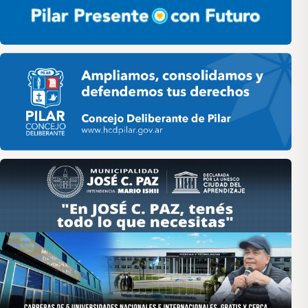
Pilar HCD