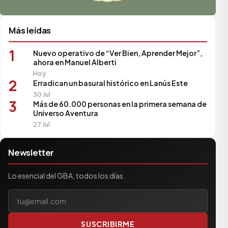
Más leídas
1
Nuevo operativo de “Ver Bien, Aprender Mejor”,
ahora en Manuel Alberti
Hoy
2
Erradican un basural histórico en Lanús Este
30 Jul
3
Más de 60.000 personas en la primera semana de
Universo Aventura
27 Jul
Newsletter
Lo esencial del GBA, todos los días.
Tu correo electrónico
SUSCRIBIRME