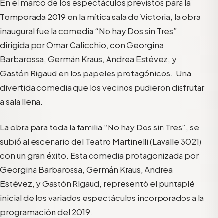
En el marco de los espectáculos previstos para la
Temporada 2019
en la mítica sala de Victoria
, la obra
inaugural fue la comedia “No hay Dos sin Tres”
dirigida por Omar Calicchio, con
Georgina
Barbarossa
,
Germán Kraus
,
Andrea Estévez,
y
Gastón Rigaud
en los papeles protagónicos. U
na
divertida comedia que los vecinos pudieron disfrutar
a sala llena.
La obra
para toda la familia
“No hay Dos sin Tres”, se
subió al escenario del Teatro Martinelli
(
Lavalle 3021
)
c
on
un gran éxito
. Esta comedia protagonizada por
Georgina Barbarossa, Germán Kraus
, Andrea
Estévez, y Gastón Rigaud,
representó el puntapié
inicial de los variados espectáculos incorporados a la
programación del
2019.