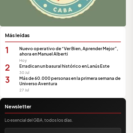
Más leídas
1
Nuevo operativo de “Ver Bien, Aprender Mejor”,
ahora en Manuel Alberti
Hoy
2
Erradican un basural histórico en Lanús Este
30 Jul
3
Más de 60.000 personas en la primera semana de
Universo Aventura
27 Jul
Newsletter
Lo esencial del GBA, todos los días.
Tu correo electrónico