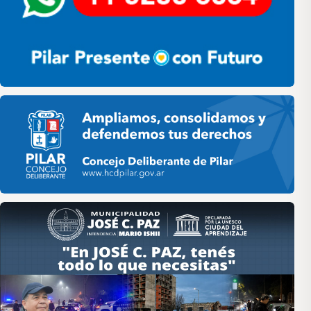
Pilar HCD