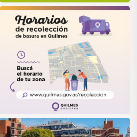
quilmes
LANUS