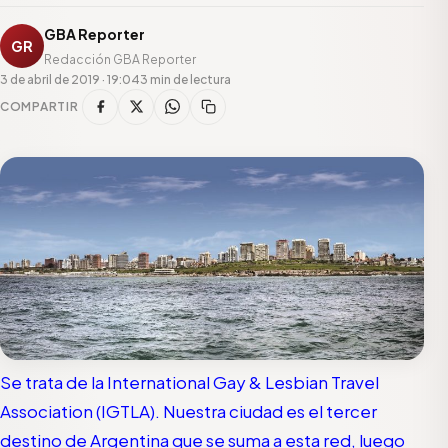
GBA Reporter
GR
Redacción GBA Reporter
3 de abril de 2019 · 19:04
3 min de lectura
COMPARTIR
Se trata de la International Gay & Lesbian Travel
Association (IGTLA). Nuestra ciudad es el tercer
destino de Argentina que se suma a esta red, luego