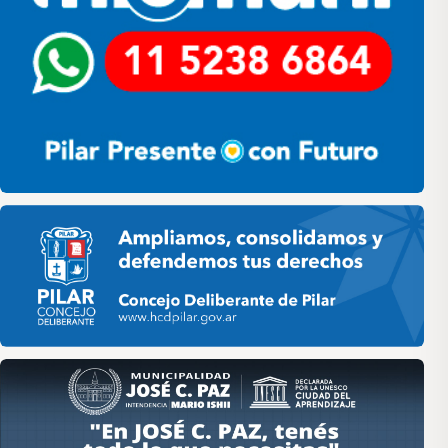
Pilar HCD