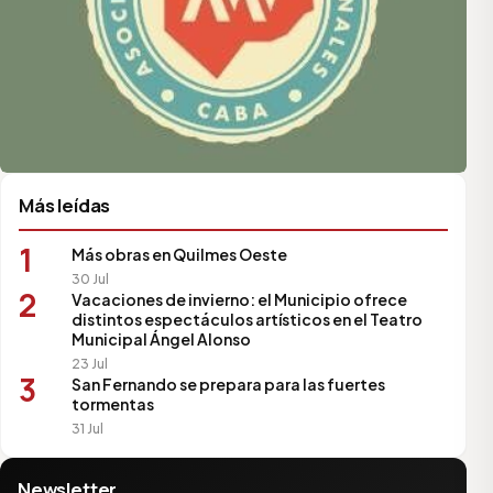
Más leídas
1
Más obras en Quilmes Oeste
30 Jul
2
Vacaciones de invierno: el Municipio ofrece
distintos espectáculos artísticos en el Teatro
Municipal Ángel Alonso
23 Jul
3
San Fernando se prepara para las fuertes
tormentas
31 Jul
Newsletter