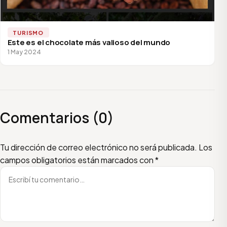
TURISMO
Este es el chocolate más valioso del mundo
1 May 2024
Comentarios (0)
Escribí tu comentario
Nombre
Email
Tu dirección de correo electrónico no será publicada.
Los
campos obligatorios están marcados con
*