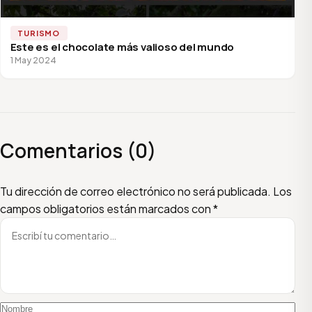
TURISMO
Este es el chocolate más valioso del mundo
1 May 2024
Comentarios (0)
Escribí tu comentario
Nombre
Email
Tu dirección de correo electrónico no será publicada.
Los
campos obligatorios están marcados con
*