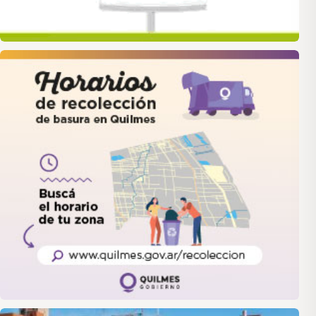
quilmes
LANUS