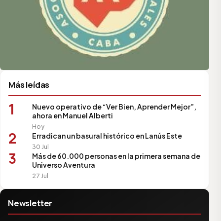
Más leídas
1
Nuevo operativo de “Ver Bien, Aprender Mejor”,
ahora en Manuel Alberti
Hoy
2
Erradican un basural histórico en Lanús Este
30 Jul
3
Más de 60.000 personas en la primera semana de
Universo Aventura
27 Jul
Newsletter