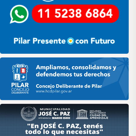
Pilar HCD