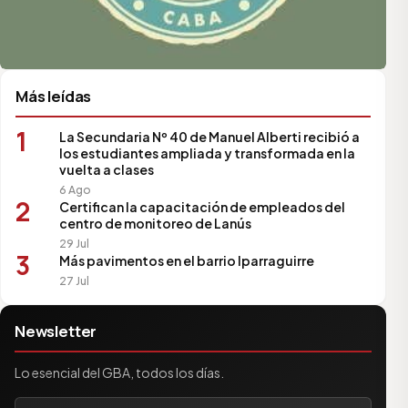
Más leídas
1
La Secundaria Nº 40 de Manuel Alberti recibió a
los estudiantes ampliada y transformada en la
vuelta a clases
6 Ago
2
Certifican la capacitación de empleados del
centro de monitoreo de Lanús
29 Jul
3
Más pavimentos en el barrio Iparraguirre
27 Jul
Newsletter
Lo esencial del GBA, todos los días.
Tu correo electrónico