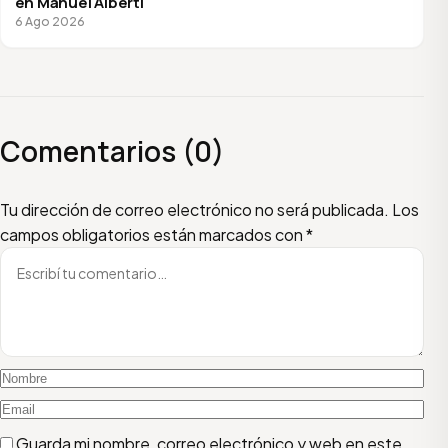
en Manuel Alberti
6 Ago 2026
Comentarios (0)
Escribí tu comentario
Nombre
Email
Tu dirección de correo electrónico no será publicada.
Los
campos obligatorios están marcados con
*
Guarda mi nombre, correo electrónico y web en este