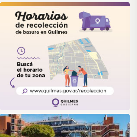
quilmes
LANUS