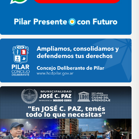
Pilar HCD