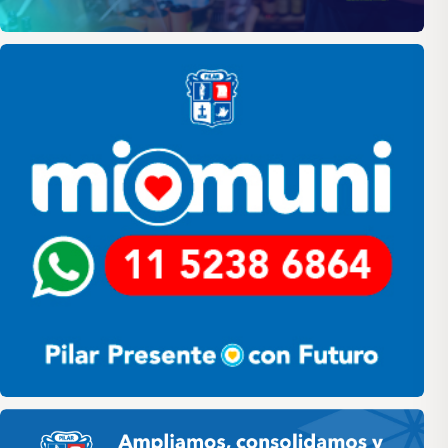
Pilar
Pilar HCD