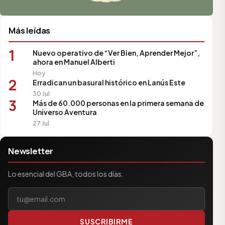
Más leídas
1
Nuevo operativo de “Ver Bien, Aprender Mejor”,
ahora en Manuel Alberti
Hoy
2
Erradican un basural histórico en Lanús Este
30 Jul
3
Más de 60.000 personas en la primera semana de
Universo Aventura
27 Jul
Newsletter
Lo esencial del GBA, todos los días.
Tu correo electrónico
SUSCRIBIRME