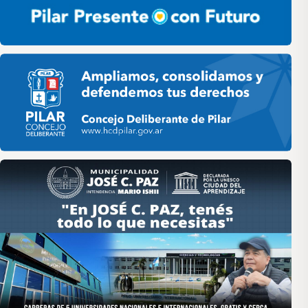
Pilar HCD