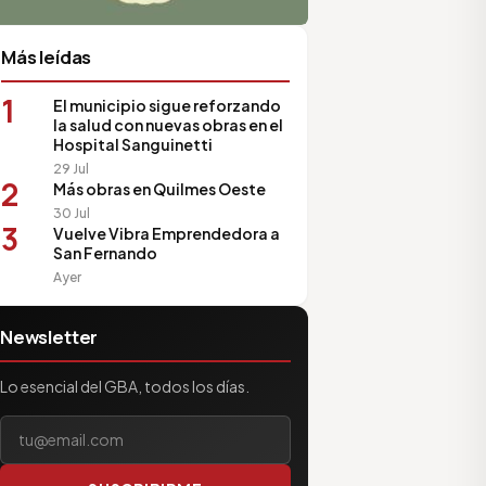
Más leídas
1
El municipio sigue reforzando
la salud con nuevas obras en el
Hospital Sanguinetti
29 Jul
2
Más obras en Quilmes Oeste
30 Jul
3
Vuelve Vibra Emprendedora a
San Fernando
Ayer
Newsletter
Lo esencial del GBA, todos los días.
Tu correo electrónico