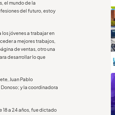
s, el mundo de la
q
L
ofesiones del futuro, estoy
 los jóvenes a trabajar en
ceder a mejores trabajos,
ágina de ventas, otro una
ra desarrollar lo que
m
nete, Juan Pablo
o Donoso; y la coordinadora
e 18 a 24 años, fue dictado