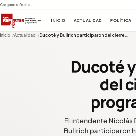
Cargando fecha…
INICIO
ACTUALIDAD
POLÍTICA
Inicio
Actualidad
Ducoté y Bullrich participaron del cierre…
Ducoté y 
del c
progr
El intendente Nicolás
Bullrich participaron h