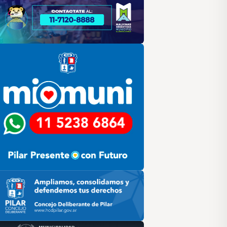
lar
ilar HCD