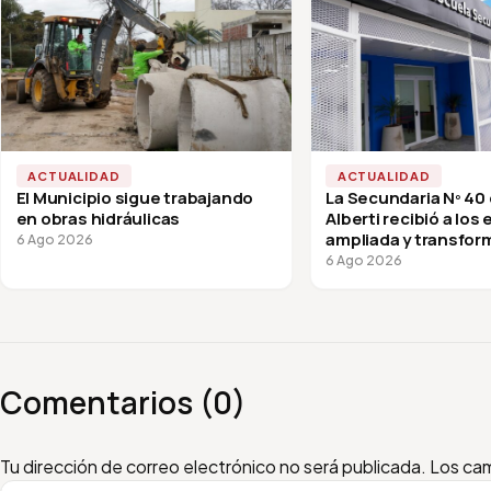
ACTUALIDAD
ACTUALIDAD
El Municipio sigue trabajando
La Secundaria Nº 40
en obras hidráulicas
Alberti recibió a los
ampliada y transfor
6 Ago 2026
vuelta a clases
6 Ago 2026
Comentarios (0)
Escribí tu comentario
Nombre
Email
Tu dirección de correo electrónico no será publicada.
Los cam