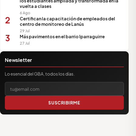
los estudiantes ampliada y transformada en la
vuelta a clases
6 Ago
2
Certifican la capacitación de empleados del
centro de monitoreo de Lanús
29 Jul
3
Más pavimentos en el barrio Iparraguirre
27 Jul
Newsletter
Lo esencial del GBA, todos los días.
Tu correo electrónico
SUSCRIBIRME