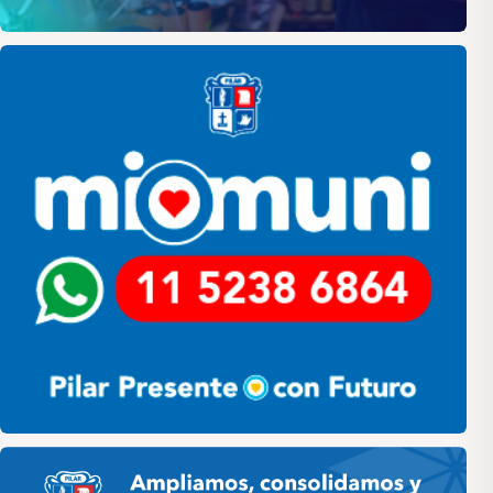
Pilar
Pilar HCD