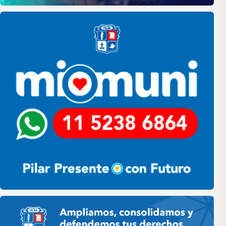
Pilar
Pilar HCD