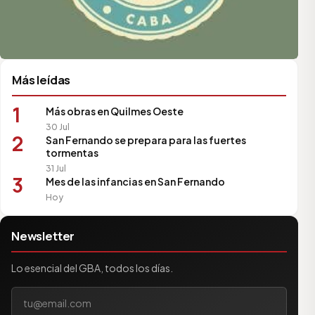
Más leídas
1
Más obras en Quilmes Oeste
30 Jul
2
San Fernando se prepara para las fuertes
tormentas
31 Jul
3
Mes de las infancias en San Fernando
Hoy
Newsletter
Lo esencial del GBA, todos los días.
Tu correo electrónico