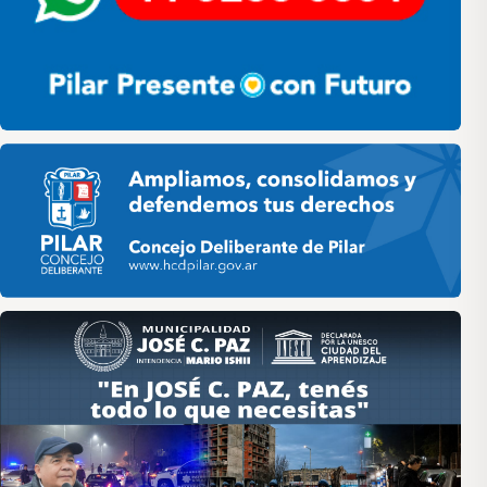
Pilar HCD