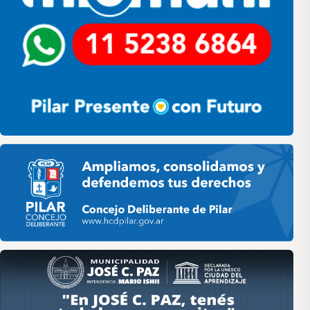
Pilar HCD