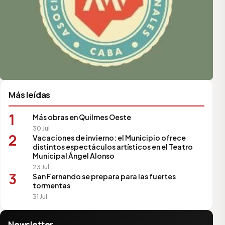
Más leídas
1
Más obras en Quilmes Oeste
30 Jul
2
Vacaciones de invierno: el Municipio ofrece
distintos espectáculos artísticos en el Teatro
Municipal Ángel Alonso
23 Jul
3
San Fernando se prepara para las fuertes
tormentas
31 Jul
Newsletter