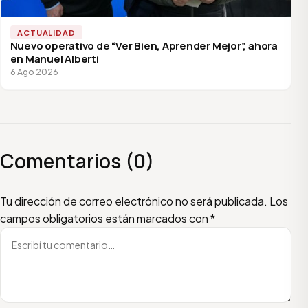
ACTUALIDAD
Nuevo operativo de “Ver Bien, Aprender Mejor”, ahora
en Manuel Alberti
6 Ago 2026
Comentarios (0)
Escribí tu comentario
Nombre
Email
Tu dirección de correo electrónico no será publicada.
Los
campos obligatorios están marcados con
*