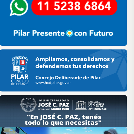
Pilar HCD