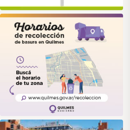
quilmes
LANUS