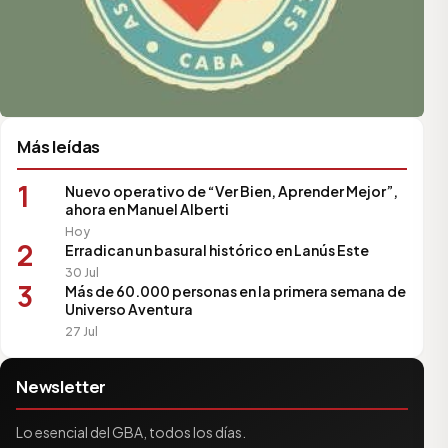
Más leídas
1
Nuevo operativo de “Ver Bien, Aprender Mejor”,
ahora en Manuel Alberti
Hoy
2
Erradican un basural histórico en Lanús Este
30 Jul
3
Más de 60.000 personas en la primera semana de
Universo Aventura
27 Jul
Newsletter
Lo esencial del GBA, todos los días.