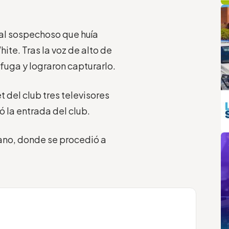
q
L
n al sospechoso que huía
ite. Tras la voz de alto de
 fuga y lograron capturarlo.
t del club tres televisores
ó la entrada del club.
m
bano, donde se procedió a