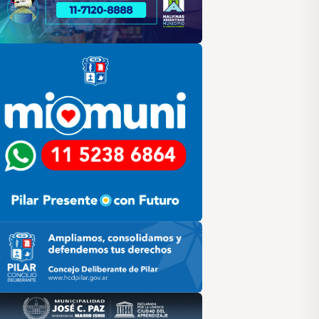
lar
ilar HCD