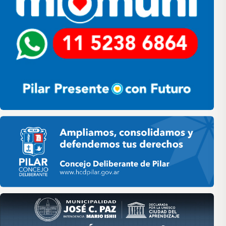
Pilar HCD