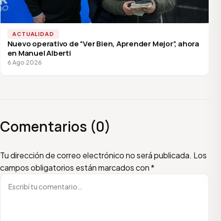
ACTUALIDAD
Nuevo operativo de “Ver Bien, Aprender Mejor”, ahora
en Manuel Alberti
6 Ago 2026
Comentarios (0)
Escribí tu comentario
Nombre
Email
Tu dirección de correo electrónico no será publicada.
Los
campos obligatorios están marcados con
*