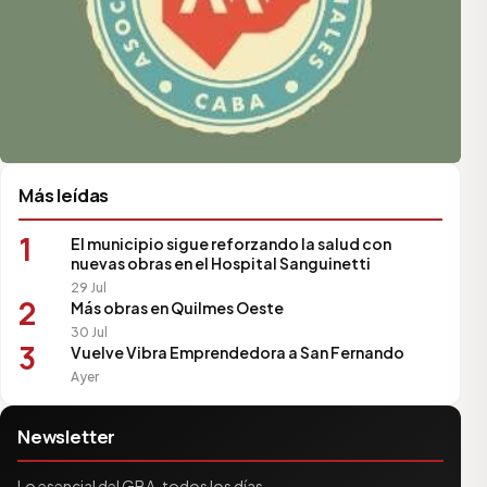
Más leídas
1
El municipio sigue reforzando la salud con
nuevas obras en el Hospital Sanguinetti
29 Jul
2
Más obras en Quilmes Oeste
30 Jul
3
Vuelve Vibra Emprendedora a San Fernando
Ayer
Newsletter
Lo esencial del GBA, todos los días.