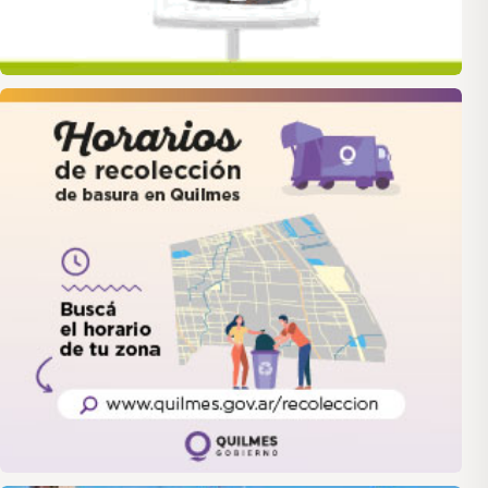
quilmes
LANUS