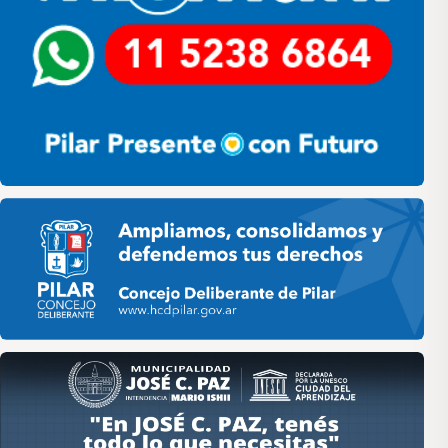
Pilar HCD