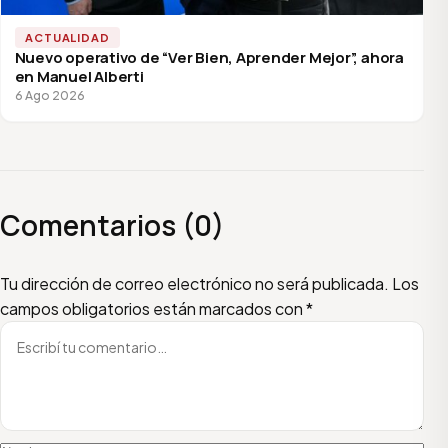
ACTUALIDAD
Nuevo operativo de “Ver Bien, Aprender Mejor”, ahora
en Manuel Alberti
6 Ago 2026
Comentarios (0)
Escribí tu comentario
Nombre
Email
Tu dirección de correo electrónico no será publicada.
Los
campos obligatorios están marcados con
*