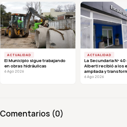
ACTUALIDAD
ACTUALIDAD
El Municipio sigue trabajando
La Secundaria Nº 40
en obras hidráulicas
Alberti recibió a los
ampliada y transfor
6 Ago 2026
vuelta a clases
6 Ago 2026
Comentarios (0)