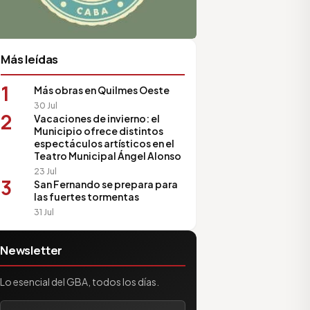
Más leídas
1
Más obras en Quilmes Oeste
30 Jul
2
Vacaciones de invierno: el
Municipio ofrece distintos
espectáculos artísticos en el
Teatro Municipal Ángel Alonso
23 Jul
3
San Fernando se prepara para
las fuertes tormentas
31 Jul
Newsletter
Lo esencial del GBA, todos los días.
Tu correo electrónico