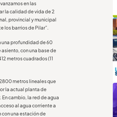
avanzamos en las
r la calidad de vida de 2
q
L
nal, provincial y municipal
los barrios de Pilar”.
en una profundidad de 60
 asiento, con una base de
412 metros cuadrados (11
 2800 metros lineales que
m
or la actual planta de
. En cambio, la red de agua
cceso al agua corriente a
n con una estación de