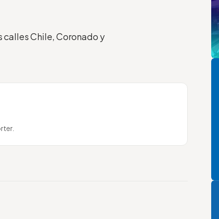
s calles Chile, Coronado y
Pi
rter.
P