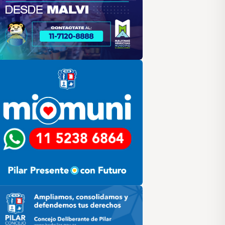
lar
ilar HCD