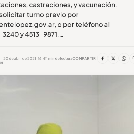
taciones, castraciones, y vacunación.
olicitar turno previo por
ntelopez.gov.ar, o por teléfono al
-3240 y 4513-9871.…
30 de abril de 2021 · 16:41
1 min de lectura
COMPARTIR
er