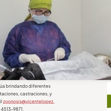
núa brindando diferentes
taciones, castraciones, y
il
zoonosis@vicentelopez.
y 4513-9871.