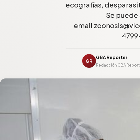
ecografías, desparasi
Se puede s
email zoonosis@vice
4799
GBA Reporter
GR
Redacción GBA Report