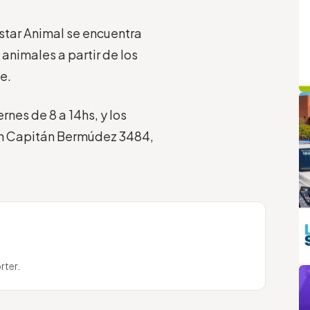
estar Animal se encuentra
animales a partir de los
e.
q
L
rnes de 8 a 14hs, y los
en Capitán Bermúdez 3484,
m
rter.