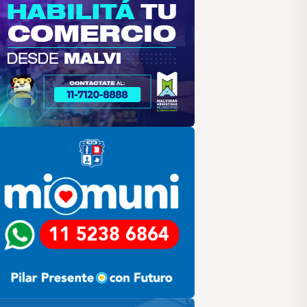
lar
ilar HCD