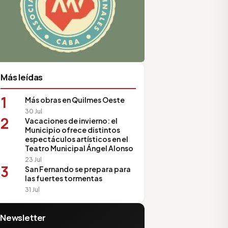
Más leídas
1
Más obras en Quilmes Oeste
30 Jul
2
Vacaciones de invierno: el
Municipio ofrece distintos
espectáculos artísticos en el
Teatro Municipal Ángel Alonso
23 Jul
3
San Fernando se prepara para
las fuertes tormentas
31 Jul
Newsletter