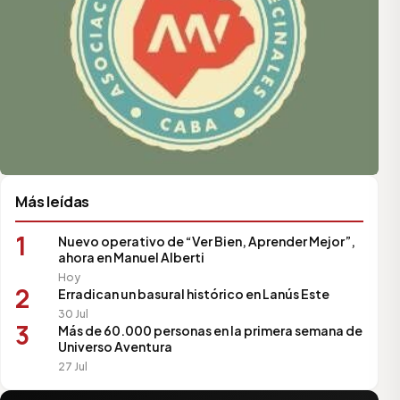
Más leídas
1
Nuevo operativo de “Ver Bien, Aprender Mejor”,
ahora en Manuel Alberti
Hoy
2
Erradican un basural histórico en Lanús Este
30 Jul
3
Más de 60.000 personas en la primera semana de
Universo Aventura
27 Jul