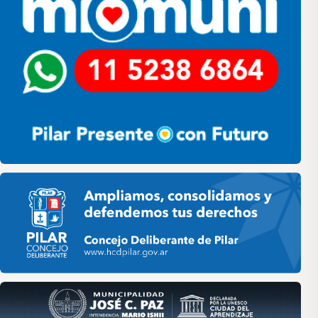
Pilar HCD