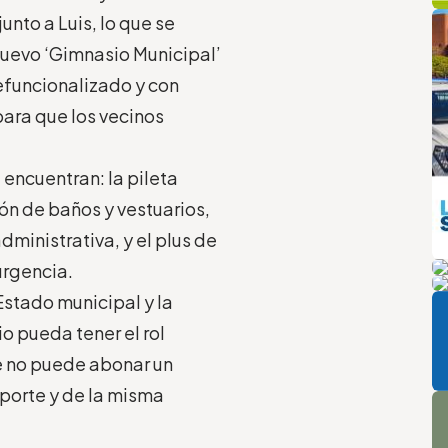
q
L
unto a Luis, lo que se
nuevo ‘Gimnasio Municipal’
efuncionalizado y con
para que los vecinos
 encuentran: la pileta
ón de baños y vestuarios,
dministrativa, y el plus de
m
urgencia.
Pi
P
 Estado municipal y la
o pueda tener el rol
e no puede abonar un
A
porte y de la misma