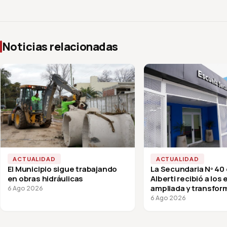
Noticias relacionadas
ACTUALIDAD
ACTUALIDAD
El Municipio sigue trabajando
La Secundaria Nº 40
en obras hidráulicas
Alberti recibió a los
ampliada y transfor
6 Ago 2026
vuelta a clases
6 Ago 2026