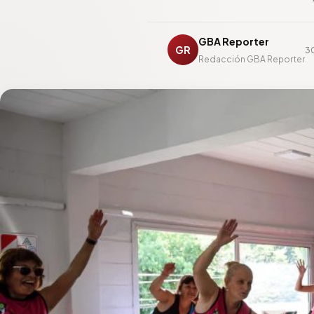
GBA Reporter
GR
30
Redacción GBA Reporter