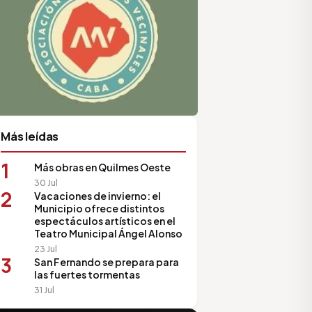
Más leídas
1
Más obras en Quilmes Oeste
30 Jul
2
Vacaciones de invierno: el
Municipio ofrece distintos
espectáculos artísticos en el
Teatro Municipal Ángel Alonso
23 Jul
3
San Fernando se prepara para
las fuertes tormentas
31 Jul