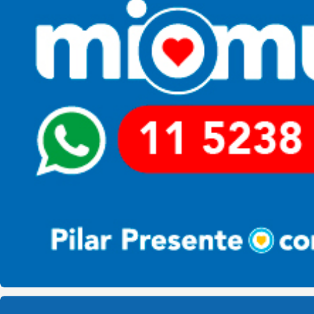
Pilar HCD