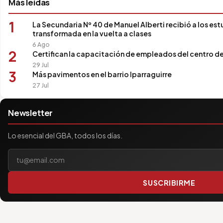
Más leídas
1
La Secundaria Nº 40 de Manuel Alberti recibió a los es
transformada en la vuelta a clases
6 Ago
2
Certifican la capacitación de empleados del centro d
29 Jul
3
Más pavimentos en el barrio Iparraguirre
27 Jul
Newsletter
Lo esencial del GBA, todos los días.
Tu correo electrónico
SUSCRIBIRME