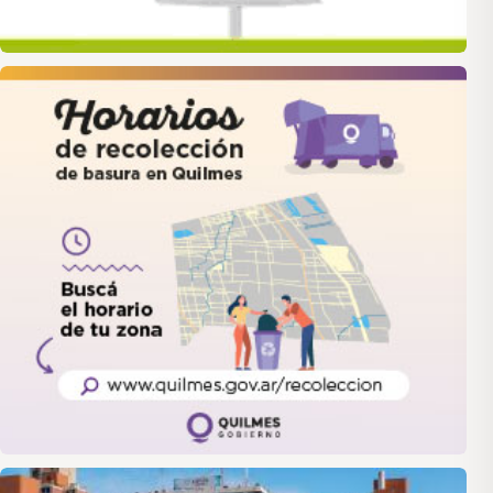
quilmes
LANUS