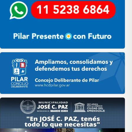
Pilar HCD