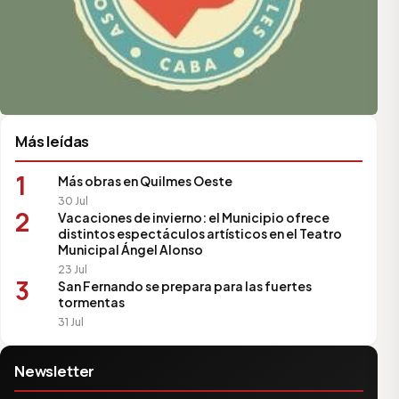
Más leídas
1
Más obras en Quilmes Oeste
30 Jul
2
Vacaciones de invierno: el Municipio ofrece
distintos espectáculos artísticos en el Teatro
Municipal Ángel Alonso
23 Jul
3
San Fernando se prepara para las fuertes
tormentas
31 Jul
Newsletter