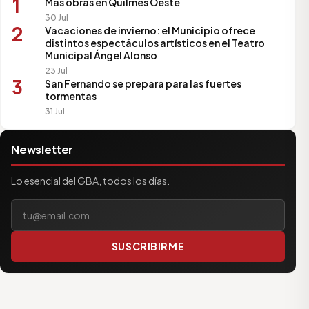
1
Más obras en Quilmes Oeste
30 Jul
2
Vacaciones de invierno: el Municipio ofrece
distintos espectáculos artísticos en el Teatro
Municipal Ángel Alonso
23 Jul
3
San Fernando se prepara para las fuertes
tormentas
31 Jul
Newsletter
Lo esencial del GBA, todos los días.
Tu correo electrónico
SUSCRIBIRME