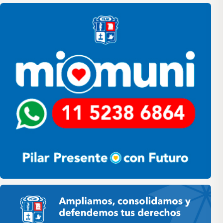
Pilar
Pilar HCD