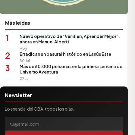
Más leídas
1
Nuevo operativo de “Ver Bien, Aprender Mejor”,
ahora en Manuel Alberti
Hoy
2
Erradican un basural histórico en Lanús Este
30 Jul
3
Más de 60.000 personas en la primera semana de
Universo Aventura
27 Jul
Newsletter
Lo esencial del GBA, todos los días.
Tu correo electrónico