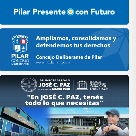
Pilar HCD