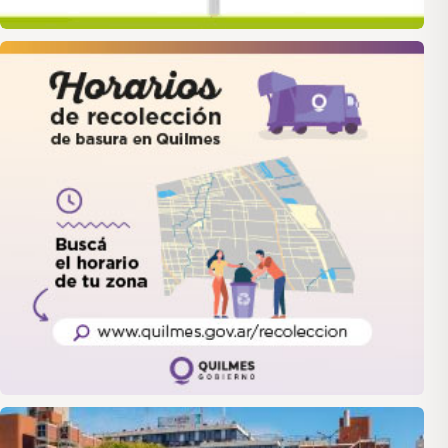
quilmes
LANUS