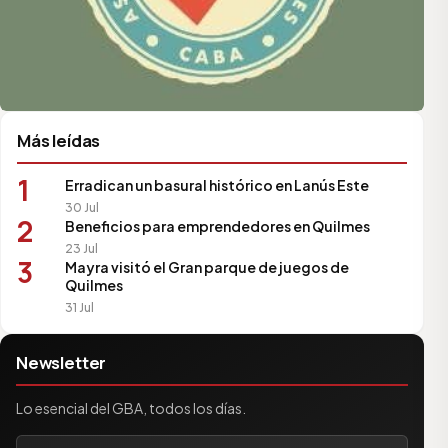
Más leídas
1
Erradican un basural histórico en Lanús Este
30 Jul
2
Beneficios para emprendedores en Quilmes
23 Jul
3
Mayra visitó el Gran parque de juegos de
Quilmes
31 Jul
Newsletter
Lo esencial del GBA, todos los días.
Tu correo electrónico