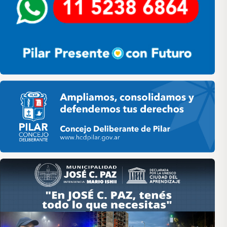
Pilar HCD