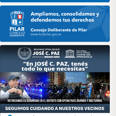
Pilar HCD