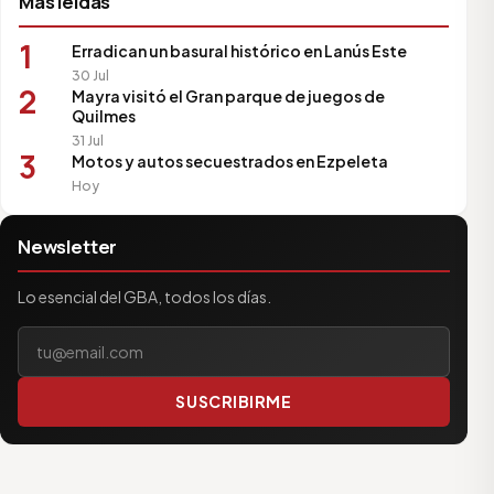
Más leídas
1
Erradican un basural histórico en Lanús Este
30 Jul
2
Mayra visitó el Gran parque de juegos de
Quilmes
31 Jul
3
Motos y autos secuestrados en Ezpeleta
Hoy
Newsletter
Lo esencial del GBA, todos los días.
Tu correo electrónico
SUSCRIBIRME