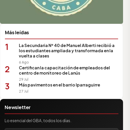
Más leídas
1
La Secundaria Nº 40 de Manuel Alberti recibió a
los estudiantes ampliada y transformada en la
vuelta a clases
6 Ago
2
Certifican la capacitación de empleados del
centro de monitoreo de Lanús
29 Jul
3
Más pavimentos en el barrio Iparraguirre
27 Jul
Newsletter
Lo esencial del GBA, todos los días.