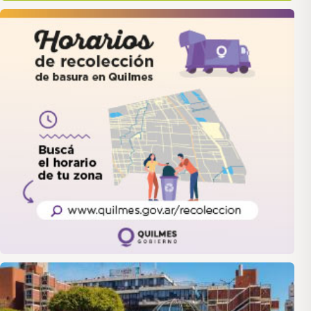
quilmes
LANUS