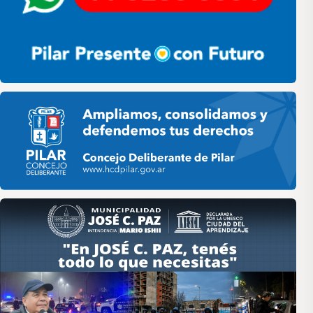
Pilar HCD