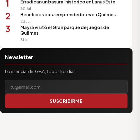
1
Erradican un basural histórico en Lanús Este
30 Jul
2
Beneficios para emprendedores en Quilmes
23 Jul
3
Mayra visitó el Gran parque de juegos de
Quilmes
31 Jul
Newsletter
Lo esencial del GBA, todos los días.
Tu correo electrónico
SUSCRIBIRME