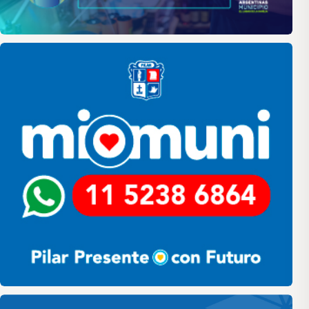
Pilar
Pilar HCD