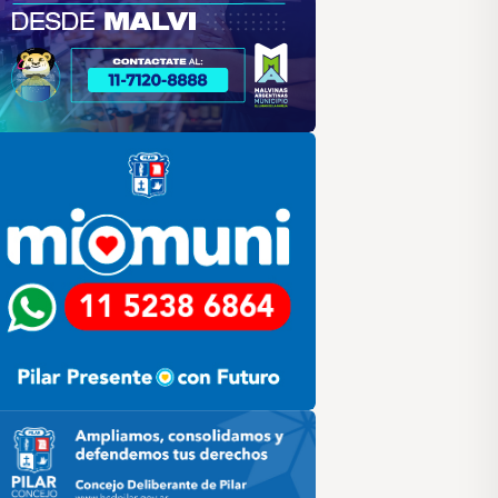
lar
ilar HCD