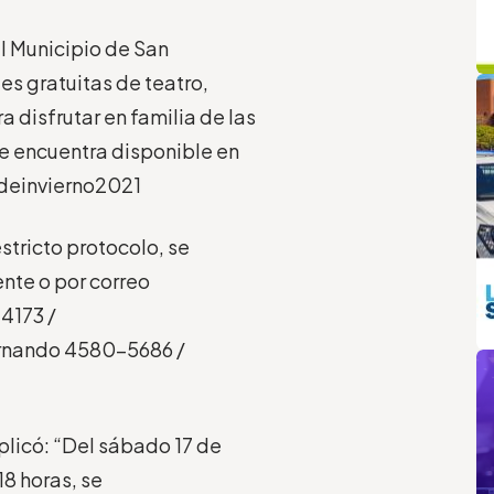
l Municipio de San
q
L
des
gratuitas
de
t
eatro,
a disfrutar en familia
de las
e encuentra disponible
en
deinvierno2021
stricto protocolo
,
se
nte o por correo
-4173 /
m
ernando 4580-5686 /
plic
ó
:
“
Del sábado 17 de
 18 horas
,
se