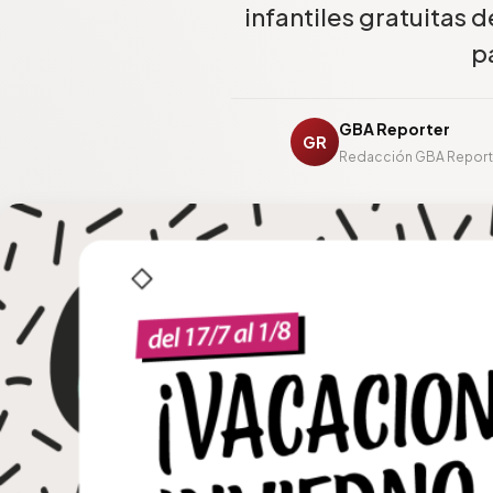
infantiles gratuitas d
p
GBA Reporter
GR
Redacción GBA Report