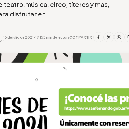
e teatro,música, circo, títeres y más,
ara disfrutar en…
16 de julio de 2021 · 19:15
3 min de lectura
COMPARTIR
er