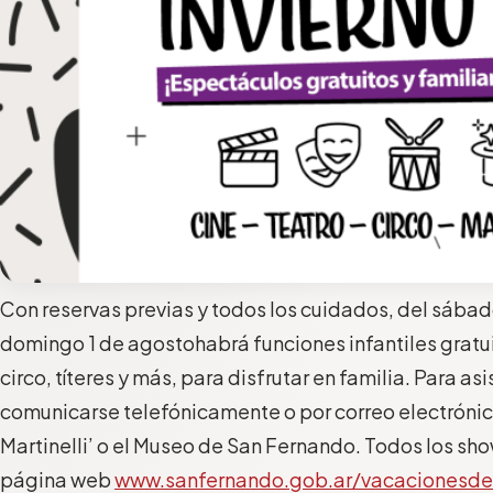
Con reservas previas y todos los cuidados, d
el sábado
domingo 1 de agosto
habrá
funciones
infantiles
gratu
circo, títeres y más
, para disfrutar en familia
.
Para asis
comunicarse telefónicamente o por correo electrónico
Martinelli
’ o el Museo de San Fernando
. Todos los sh
página web
www.sanfernando.gob.ar/vacacionesde