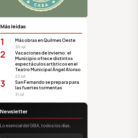
Más leídas
1
Más obras en Quilmes Oeste
30 Jul
2
Vacaciones de invierno: el
Municipio ofrece distintos
espectáculos artísticos en el
Teatro Municipal Ángel Alonso
23 Jul
3
San Fernando se prepara para
las fuertes tormentas
31 Jul
Newsletter
Lo esencial del GBA, todos los días.
Tu correo electrónico