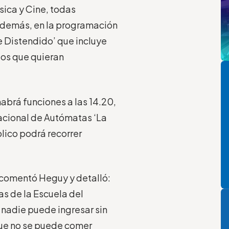
sica y Cine, tod
a
s
Además, en
la programación
e Distendido’ que incluye
los que quieran
Pi
abrá funcio
nes
a las 14.20,
cional de Autómatas ‘La
blico
podrá recorrer
comentó
Heguy
y detalló:
P
as de la Escuela
del
nadie puede ingresar sin
ue no s
e puede comer