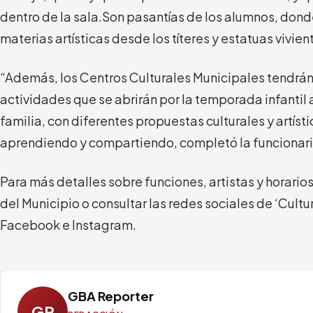
dentro de la sala.
S
on pasantías de los alumnos, don
materias artísticas desde los títeres y estatuas vivien
“
Además, los Centros Culturales Municipales tendrán t
actividades que se abrir
án
por la temporada infantil 
familia, con diferentes propuestas culturales y artíst
aprendiendo y compartiendo
, completó la funcionar
P
ara más detalles sobre funciones, artistas
y horarios
del Municipio o consultar las redes sociales de ‘Cult
Facebook e Instagram.
GBA Reporter
GR