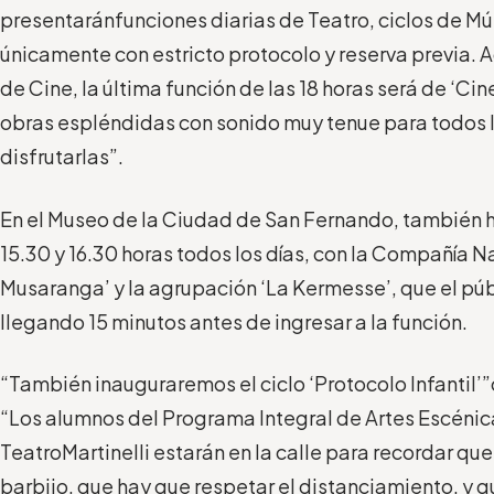
presentarán
funciones
diarias
de Teatro, ciclos de Mú
únicamente
con estricto protocolo y
reserva
previa
. 
de Cine, la
última función de las 18 horas
ser
á
de
‘Cin
obras espléndidas con sonido muy tenue para todos 
disfrutarlas
”
.
E
n
el Museo de la Ciudad de San Fernando,
también h
15.30 y 16.30 horas
todos los días
, con
la Compañía Na
Musaranga
’
y la agrupación
‘La Kermesse’
, que e
l pú
llegando
15 minutos antes de ingresar a la función
.
“
También
inaugura
re
mos
el ciclo
‘Protocolo Infantil’
”
“L
os
alumnos del Programa Integral de Artes Escénic
Teatro
Martinelli
estar
án
en la calle
para
recorda
r
que 
barbijo, que
hay
que respetar el distanciamiento,
y
q