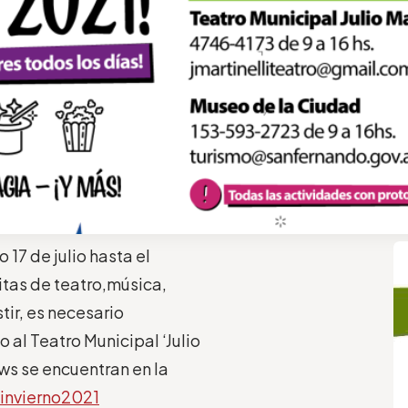
 17 de julio hasta el
itas
de
t
eatro,
m
úsica
,
tir, es necesario
 al Teatro Municipal ‘Julio
ows se encuentran en la
invierno2021