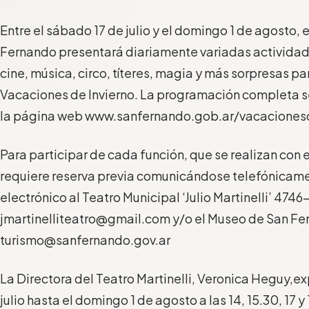
Entre el
sábado 17 de julio
y
el domingo 1 de agosto,
e
Fernando
presentará diariamente variadas
activida
c
ine
,
m
úsica
, circo, títeres, magia y más sorpresas
par
Vacaciones de Invierno. La programación completa s
la página web www.sanfernando.gob.ar/vacaciones
Para participar de cada función
, que se realiza
n
con
e
requiere
reserva previa
comunic
ándo
se telefónicame
electrónico al Teatro Municipal ‘Julio
Martinelli
’ 4746
jmartinelliteatro@gmail.com y/o el Museo de San F
turismo@sanfernando.gov.ar
L
a
Directora del Teatro
Martinelli
,
Veronica
Heguy
,
ex
julio hasta el domingo 1 de agosto
a las 14, 15.30, 17 y