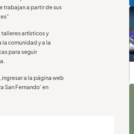
de
t
rabajan a partir de sus
tes
”
alleres artísticos y
a la comunidad y a la
icas para seguir
ia
.
,
ingresar a la página web
A
ura San Fernando’ en